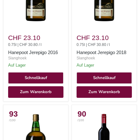
Hanepoot
Hanepoot
Jerepigo
Jerepigo
CHF 23.10
CHF 23.10
2016
2018
0.75l
|
CHF 30.80
/
l
0.75l
|
CHF 30.80
/
l
Hanepoot Jerepigo 2016
Hanepoot Jerepigo 2018
Slanghoek
Slanghoek
auf Lager
auf Lager
Schnellkauf
Schnellkauf
Zum Warenkorb
Zum Warenkorb
93
90
/100
/100