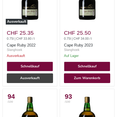
Ausverkauft
Cape
Cape
Ruby
Ruby
CHF 25.35
CHF 25.50
2022
2023
0.75l
|
CHF 33.80
/
l
0.75l
|
CHF 34.00
/
l
Cape Ruby 2022
Cape Ruby 2023
Slanghoek
Slanghoek
Ausverkauft
auf Lager
Schnellkauf
Schnellkauf
Ausverkauft
Zum Warenkorb
94
93
/100
/100