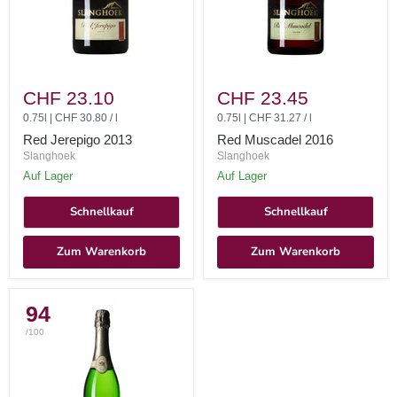
Red
Red
Jerepigo
Muscadel
CHF 23.10
CHF 23.45
2013
2016
0.75l
|
CHF 30.80
/
l
0.75l
|
CHF 31.27
/
l
Red Jerepigo 2013
Red Muscadel 2016
Slanghoek
Slanghoek
auf Lager
auf Lager
Schnellkauf
Schnellkauf
Zum Warenkorb
Zum Warenkorb
94
/100