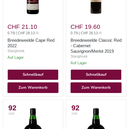
Breedeweelde
Breedeweelde
Cape
Classic
CHF 21.10
CHF 19.60
Red
Red
2022
0.75l
|
CHF 28.13
/
l
-
0.75l
|
CHF 26.13
/
l
Cabernet
Breedeweelde Cape Red
Breedeweelde Classic Red
Sauvignon/Merlot
2022
- Cabernet
2019
Sauvignon/Merlot 2019
Slanghoek
Slanghoek
auf Lager
auf Lager
Schnellkauf
Schnellkauf
Zum Warenkorb
Zum Warenkorb
92
92
/100
/100