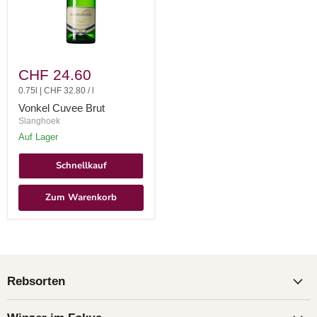
Vonkel
Cuvee
CHF 24.60
Brut
0.75l
|
CHF 32.80
/
l
Vonkel Cuvee Brut
Slanghoek
auf Lager
Schnellkauf
Zum Warenkorb
Rebsorten