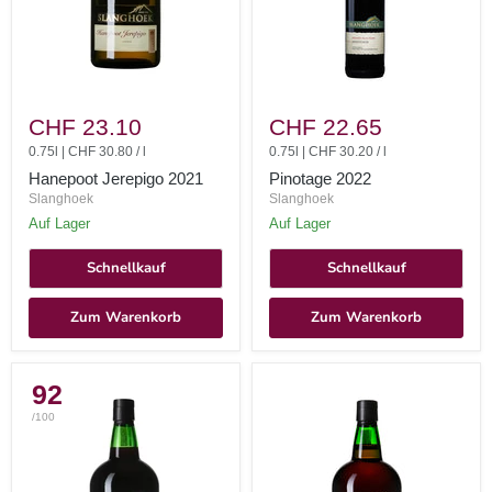
Hanepoot
Pinotage
Jerepigo
2022
CHF 23.10
CHF 22.65
2021
0.75l
|
CHF 30.80
/
l
0.75l
|
CHF 30.20
/
l
Hanepoot Jerepigo 2021
Pinotage 2022
Slanghoek
Slanghoek
auf Lager
auf Lager
Schnellkauf
Schnellkauf
Zum Warenkorb
Zum Warenkorb
92
/100