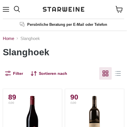
Menü
Suchen
Waren
anzei
Persönliche Beratung per E-Mail oder Telefon
Home
Slanghoek
Slanghoek
Filter
Sortieren nach
89
90
/100
/100