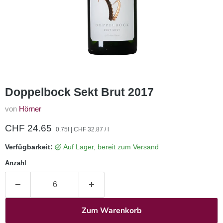
Doppelbock Sekt Brut 2017
von
Hörner
Aktueller Preis
CHF 24.65
0.75l
|
CHF 32.87
/
l
Verfügbarkeit:
auf Lager, bereit zum Versand
Anzahl
Zum Warenkorb